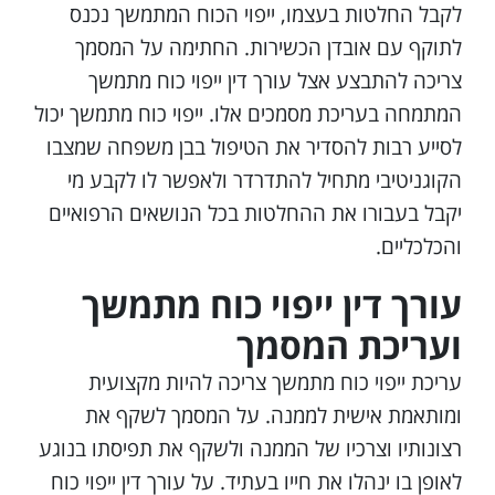
7. עריכת ייפוי הכח מראש
לקבל החלטות בעצמו, ייפוי הכוח המתמשך נכנס
8. עורך דין ייפוי כח מתמשך והכשרה לתפקיד
לתוקף עם אובדן הכשירות. החתימה על המסמך
9. עורך דין ייפוי כח מתמשך
צריכה להתבצע אצל עורך דין ייפוי כוח מתמשך
10. היקף הסמכויות בייפוי כוח
המתמחה בעריכת מסמכים אלו. ייפוי כוח מתמשך יכול
11. עורך דין ייפוי כוח מתמשך ועריכת המסמך
לסייע רבות להסדיר את הטיפול בבן משפחה שמצבו
12. עורך דין ייפוי כוח מתמשך
הקוגניטיבי מתחיל להתדרדר ולאפשר לו לקבע מי
13. עורך דין ייפוי כוח מתמשך ועריכת המסמך
יקבל בעבורו את ההחלטות בכל הנושאים הרפואיים
14. עורך דין ייפוי כח מתמשך והכשרה לתפקיד
והכלכליים.
15. עו"ד ייפוי כוח מתמשך ומינוי מיופי כוח
עורך דין ייפוי כוח מתמשך
ועריכת המסמך
עריכת ייפוי כוח מתמשך צריכה להיות מקצועית
ומותאמת אישית לממנה. על המסמך לשקף את
רצונותיו וצרכיו של הממנה ולשקף את תפיסתו בנוגע
לאופן בו ינהלו את חייו בעתיד. על עורך דין ייפוי כוח